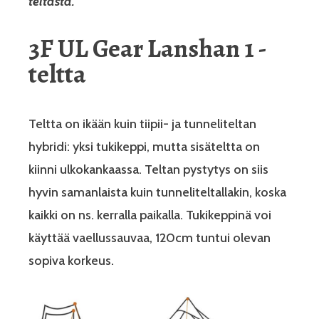
teltasta.
3F UL Gear Lanshan 1 -
teltta
Teltta on ikään kuin tiipii- ja tunneliteltan
hybridi: yksi tukikeppi, mutta sisäteltta on
kiinni ulkokankaassa. Teltan pystytys on siis
hyvin samanlaista kuin tunneliteltallakin, koska
kaikki on ns. kerralla paikalla. Tukikeppinä voi
käyttää vaellussauvaa, 120cm tuntui olevan
sopiva korkeus.