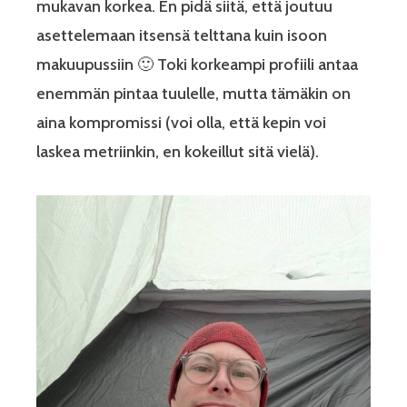
mukavan korkea. En pidä siitä, että joutuu
asettelemaan itsensä telttana kuin isoon
makuupussiin 🙂 Toki korkeampi profiili antaa
enemmän pintaa tuulelle, mutta tämäkin on
aina kompromissi (voi olla, että kepin voi
laskea metriinkin, en kokeillut sitä vielä).