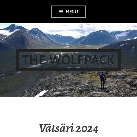
Skip
MENU
to
content
THE WOLFPACK
Vätsäri 2024