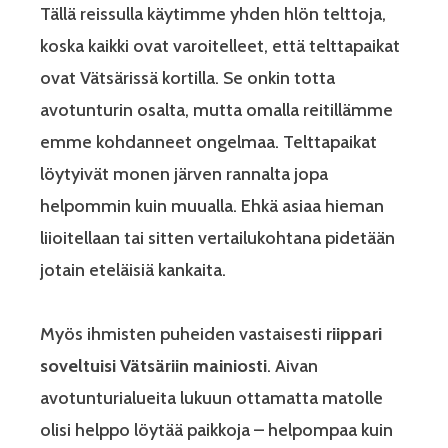
Tällä reissulla käytimme yhden hlön telttoja,
koska kaikki ovat varoitelleet, että telttapaikat
ovat Vätsärissä kortilla. Se onkin totta
avotunturin osalta, mutta omalla reitillämme
emme kohdanneet ongelmaa. Telttapaikat
löytyivät monen järven rannalta jopa
helpommin kuin muualla. Ehkä asiaa hieman
liioitellaan tai sitten vertailukohtana pidetään
jotain eteläisiä kankaita.
Myös ihmisten puheiden vastaisesti
riippari
soveltuisi Vätsäriin mainiosti
. Aivan
avotunturialueita lukuun ottamatta matolle
olisi helppo löytää paikkoja – helpompaa kuin