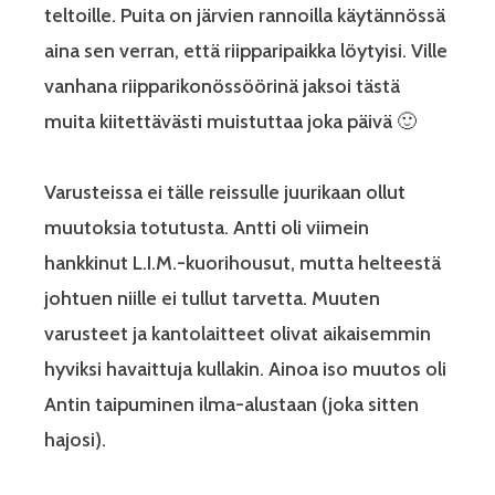
teltoille. Puita on järvien rannoilla käytännössä
aina sen verran, että riipparipaikka löytyisi. Ville
vanhana riipparikonössöörinä jaksoi tästä
muita kiitettävästi muistuttaa joka päivä 🙂
Varusteissa ei tälle reissulle juurikaan ollut
muutoksia totutusta. Antti oli viimein
hankkinut L.I.M.-kuorihousut, mutta helteestä
johtuen niille ei tullut tarvetta. Muuten
varusteet ja kantolaitteet olivat aikaisemmin
hyviksi havaittuja kullakin. Ainoa iso muutos oli
Antin taipuminen ilma-alustaan (joka sitten
hajosi).