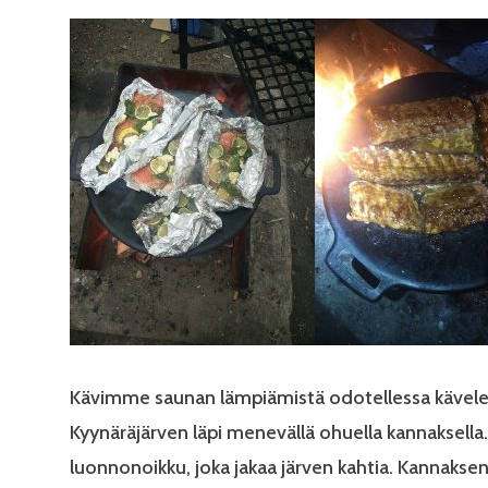
Kävimme saunan lämpiämistä odotellessa kävel
Kyynäräjärven läpi menevällä ohuella kannaksella.
luonnonoikku, joka jakaa järven kahtia. Kannakse