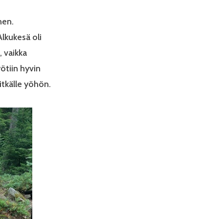
nen.
 Alkukesä oli
, vaikka
ötiin hyvin
pitkälle yöhön.