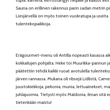
tupia: kamiina, kerrossängyt neljälle ja kaasut keit
Sauna on erillinen rakennus parin sadan metrin p
Liesjärvellä on myös toinen vuokratupa ja useita
tulentekopaikkoja.
Erägourmet-menu oli Antilla nopeasti kasassa a
kokkailujen pohjalta. Heke toi Muurikka-pannun ja 
päätettiin tehdä kaikki ruoat avotulella tulenteko
järven rannassa. Mukana oli ribsejä Lidlistä, Ca
juustokiekkoja, pekonia, munia, lettuainekset, ma
juhlajuomia. Tietysti myös Maldonia, ilman sitä e
tietenkään maistu!