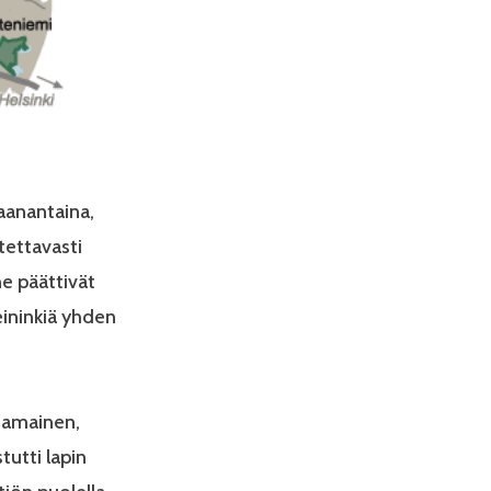
aanantaina,
tettavasti
ne päättivät
eininkiä yhden
ttamainen,
tutti lapin