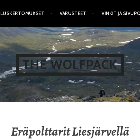
LLUSKERTOMUKSET
VARUSTEET
VINKIT JA SIVU
THE WOLFPACK
Eräpolttarit Liesjärvellä