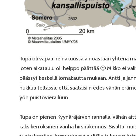
Tupa oli vapaa heinäkuussa ainoastaan yhtenä m
joten aikataulu oli helppo päättää 🙂 Mikko ei vali
päässyt keskellä lomakautta mukaan. Antti ja Jan
nukkua teltassa, että saataisiin edes vähän eräm
yön puistovierailuun.
Tupa on pienen Kyynäräjärven rannalla, vähän ai
kaksikerroksinen vanha hirsirakennus. Sisältä muis