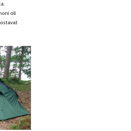
ta.
moni oli
nostavat