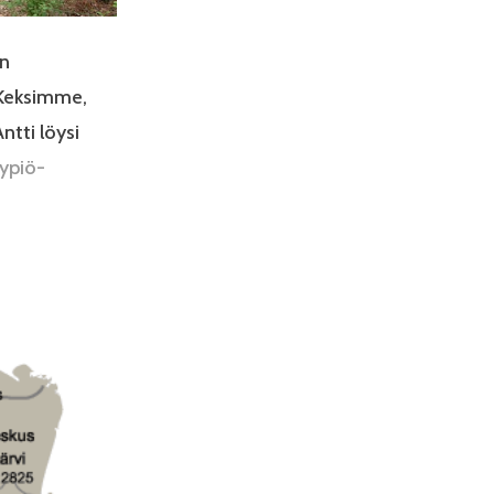
in
 Keksimme,
ntti löysi
ypiö-