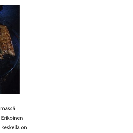
emässä
 Erikoinen
n keskellä on