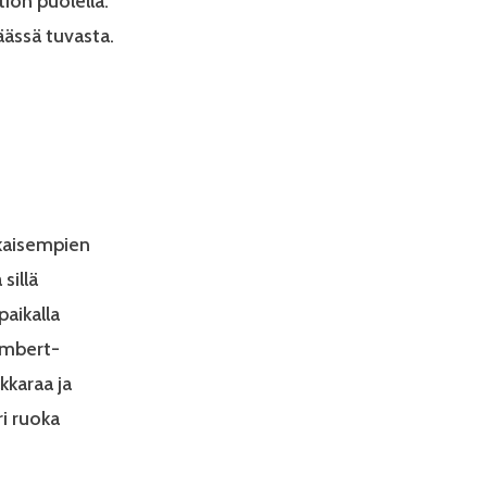
tiön puolella.
äässä tuvasta.
ikaisempien
sillä
paikalla
membert-
kkaraa ja
ri ruoka