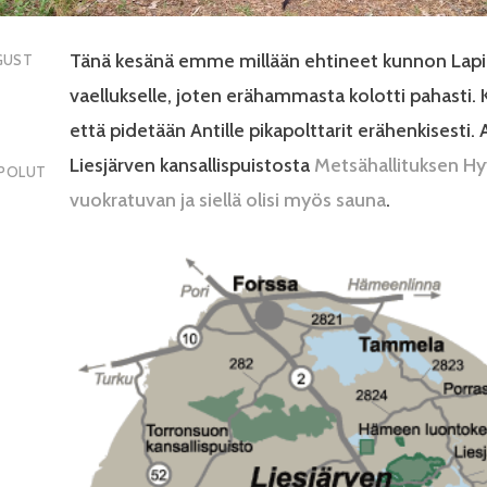
Tänä kesänä emme millään ehtineet kunnon Lap
GUST
vaellukselle, joten erähammasta kolotti pahasti.
että pidetään Antille pikapolttarit erähenkisesti. A
Liesjärven kansallispuistosta
Metsähallituksen Hy
UPOLUT
vuokratuvan ja siellä olisi myös sauna
.